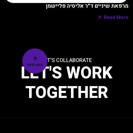
ר אליסיה פליישמן
LET'S COLLABORAT
LET'S W
בואו נדבר
TOGETH