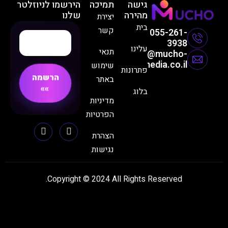
גישה
תמיכה
הירשמו לניוזלטר
מהירה
שלנו
יצירת
בית
קשר
עלינו
תנאי
info
me
שימוש
פתרונות
הרשמה
באתר
בלוג
מדיניות
הפרטיות
הצהרת
נגישות
Copyright © 2024 All Rights R